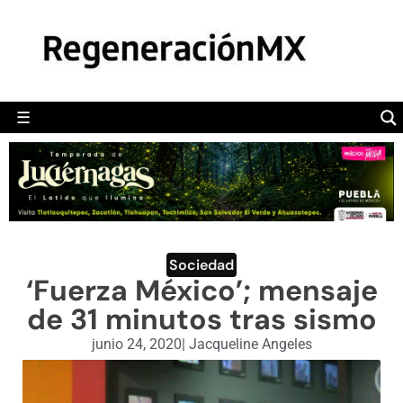
MÉXICO
POLÍTICA
MUNDO
☰
RegeneraciónMX
Sitio de noticias libre e independiente
CAMALEÓN
OPINIÓN
DEPORTES
ENGLISH SECTION
Sociedad
‘Fuerza México’; mensaje
VIDEOS
de 31 minutos tras sismo
junio 24, 2020
|
Jacqueline Angeles