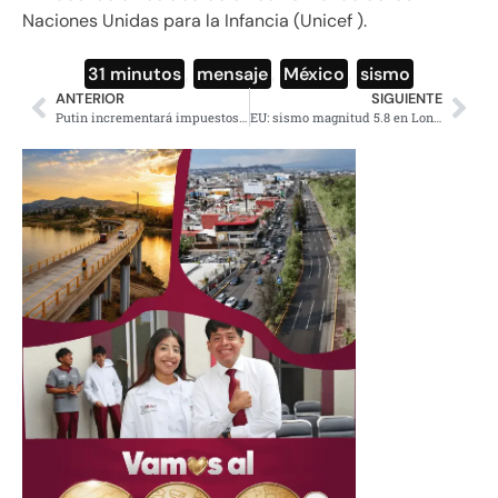
Naciones Unidas para la Infancia (Unicef ).
31 minutos
,
mensaje
,
México
,
sismo
ANTERIOR
SIGUIENTE
Putin incrementará impuestos a los más ricos para fortalecer la salud pública
EU: sismo magnitud 5.8 en Lone Pine, California