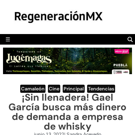
MÉXICO
POLÍTICA
MUNDO
☰
RegeneraciónMX
Sitio de noticias libre e independiente
CAMALEÓN
OPINIÓN
DEPORTES
ENGLISH SECTION
Camaleón
,
Cine
,
Principal
,
Tendencias
¡Sin llenadera! Gael
VIDEOS
García busca más dinero
de demanda a empresa
de whisky
junio 13, 2022
|
Sandra Acevedo