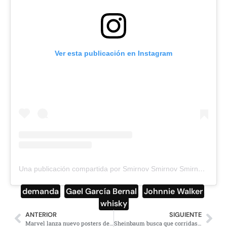
Ver esta publicación en Instagram
Una publicación compartida por Smirnov Smirnov Smirnov (@smirnovsmirnov9204)
demanda
,
Gael García Bernal
,
Johnnie Walker
,
whisky
ANTERIOR
SIGUIENTE
Marvel lanza nuevo posters de THOR: Amor y Trueno y lucen geniales
Sheinbaum busca que corridas de toros sea sometida a consulta popular