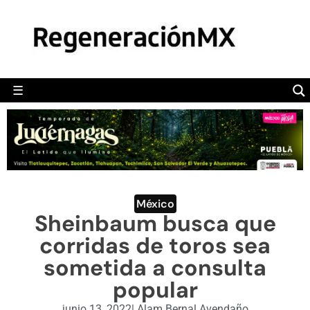
MÉXICO
POLÍTICA
MUNDO
☰
RegeneraciónMX
Sitio de noticias libre e independiente
CAMALEÓN
OPINIÓN
DEPORTES
ENGLISH SECTION
México
Sheinbaum busca que
VIDEOS
corridas de toros sea
sometida a consulta
popular
junio 13, 2022
|
Alam Bernal Avendaño