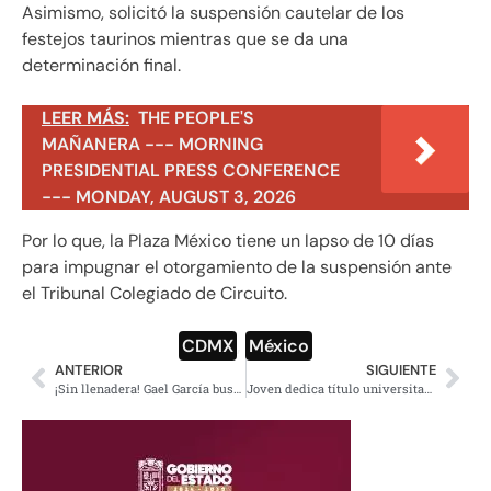
Asimismo, solicitó la suspensión cautelar de los
festejos taurinos mientras que se da una
determinación final.
LEER MÁS:
THE PEOPLE'S
MAÑANERA --- MORNING
PRESIDENTIAL PRESS CONFERENCE
--- MONDAY, AUGUST 3, 2026
Por lo que, la Plaza México tiene un lapso de 10 días
para impugnar el otorgamiento de la suspensión ante
el Tribunal Colegiado de Circuito.
CDMX
,
México
ANTERIOR
SIGUIENTE
¡Sin llenadera! Gael García busca más dinero de demanda a empresa de whisky
Joven dedica título universitario a su papá que vende elotes; se viraliza