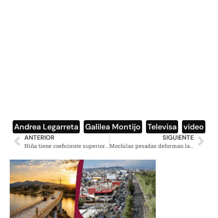
Andrea Legarreta
,
Galilea Montijo
,
Televisa
,
video
ANTERIOR
SIGUIENTE
Niña tiene coeficiente superior al de Albert Einstein y Stephen Hawking
Mochilas pesadas deforman las columnas de los niños