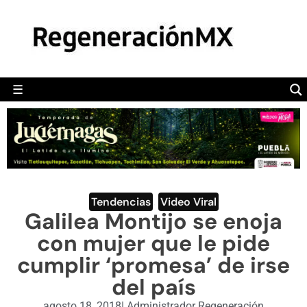
MÉXICO
POLÍTICA
MUNDO
☰
RegeneraciónMX
Sitio de noticias libre e independiente
CAMALEÓN
OPINIÓN
DEPORTES
ENGLISH SECTION
Tendencias
,
Video Viral
Galilea Montijo se enoja
VIDEOS
con mujer que le pide
cumplir ‘promesa’ de irse
del país
agosto 18, 2018
|
Administrador Regeneración