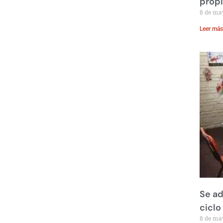
prop
8 de ma
Leer más
Se ad
ciclo
8 de ma