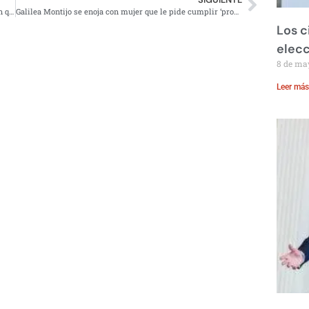
Felipe Calderón cumple años; usuarios de las redes dicen que se ‘armará mega parranda’
Galilea Montijo se enoja con mujer que le pide cumplir ‘promesa’ de irse del país
Los c
elecc
8 de ma
Leer más