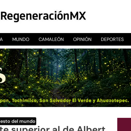
CA
MUNDO
CAMALEÓN
OPINIÓN
DEPORTES
RegeneraciónMX
Sitio de noticias libre e independiente
Resto del mundo
te superior al de Albert