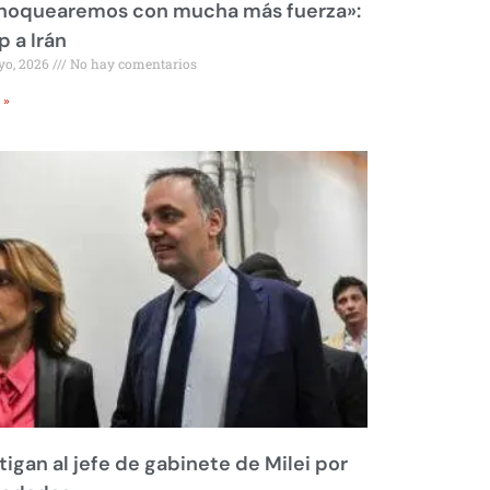
 noquearemos con mucha más fuerza»:
 a Irán
yo, 2026
No hay comentarios
 »
tigan al jefe de gabinete de Milei por