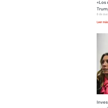
«Los
Trump
8 de ma
Leer más
Inves