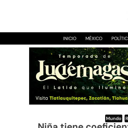
INICIO
MÉXICO
POLÍTI
Mundo
,
Niña tiene coeficien