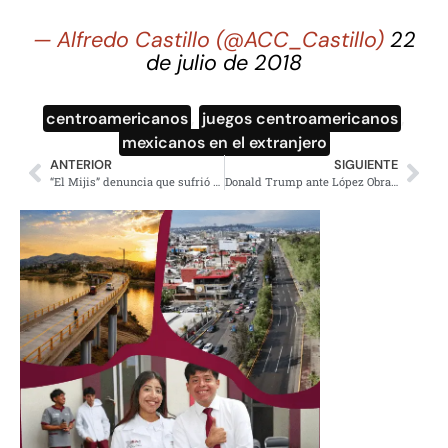
— Alfredo Castillo (@ACC_Castillo)
22
de julio de 2018
centroamericanos
,
juegos centroamericanos
,
mexicanos en el extranjero
ANTERIOR
SIGUIENTE
“El Mijis” denuncia que sufrió atentado cuando circulaba en automóvil por SLP
Donald Trump ante López Obrador