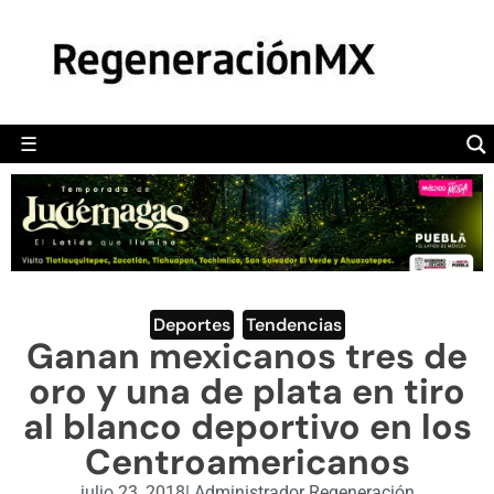
MÉXICO
POLÍTICA
MUNDO
☰
RegeneraciónMX
Sitio de noticias libre e independiente
CAMALEÓN
OPINIÓN
DEPORTES
ENGLISH SECTION
Deportes
,
Tendencias
Ganan mexicanos tres de
VIDEOS
oro y una de plata en tiro
al blanco deportivo en los
Centroamericanos
julio 23, 2018
|
Administrador Regeneración