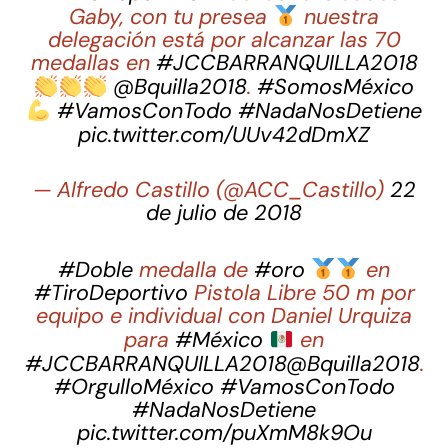
Gaby, con tu presea
nuestra
delegación está por alcanzar las 70
medallas en
#JCCBARRANQUILLA2018
@Bquilla2018
.
#SomosMéxico
#VamosConTodo
#NadaNosDetiene
pic.twitter.com/UUv42dDmXZ
— Alfredo Castillo (@ACC_Castillo)
22
de julio de 2018
#Doble
medalla de
#oro
en
#TiroDeportivo
Pistola Libre 50 m por
equipo e individual con Daniel Urquiza
para
#México
en
#JCCBARRANQUILLA2018
@Bquilla2018
.
#OrgulloMéxico
#VamosConTodo
#NadaNosDetiene
pic.twitter.com/puXmM8k9Ou