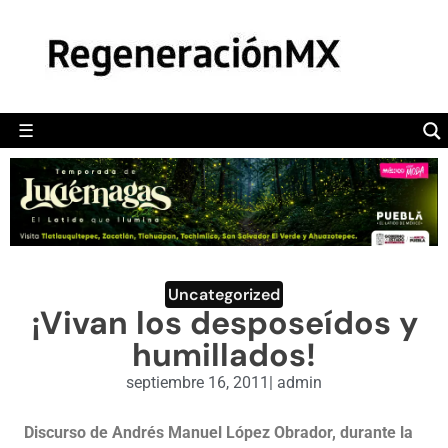
MÉXICO
POLÍTICA
MUNDO
☰
RegeneraciónMX
Sitio de noticias libre e independiente
CAMALEÓN
OPINIÓN
DEPORTES
ENGLISH SECTION
Uncategorized
¡Vivan los desposeídos y
VIDEOS
humillados!
septiembre 16, 2011
|
admin
Discurso de Andrés Manuel López Obrador, durante la