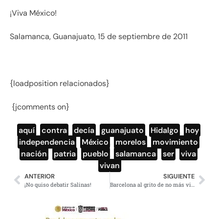
¡Viva México!
Salamanca, Guanajuato, 15 de septiembre de 2011
{loadposition relacionados}
{jcomments on}
aquí
,
contra
,
decía
,
guanajuato
,
Hidalgo
,
hoy
,
independencia
,
México
,
morelos
,
movimiento
,
nación
,
patria
,
pueblo
,
salamanca
,
ser
,
viva
,
vivan
ANTERIOR
SIGUIENTE
¡No quiso debatir Salinas!
Barcelona al grito de no más violencia en México