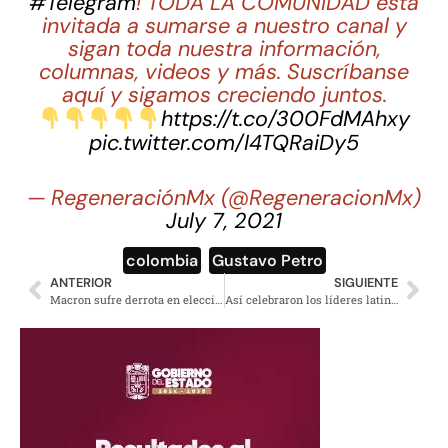
#Telegram
! TODA LA COMUNIDAD está
invitada a sumarse a nuestro canal y
sigan toda nuestra información,
columnas, videos y más. Suscríbanse
aquí y sigamos creciendo juntos.
https://t.co/300FdMAhxy
pic.twitter.com/I4TQRaiDy5
— RegeneraciónMx (@RegeneracionMx)
July 7, 2021
colombia
,
Gustavo Petro
ANTERIOR
SIGUIENTE
Macron sufre derrota en elecciones parlamentarias; izquierda gana terreno
Así celebraron los líderes latinoamericanos el triunfo de Petro