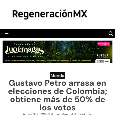
MÉXICO
POLÍTICA
MUNDO
☰
RegeneraciónMX
Sitio de noticias libre e independiente
CAMALEÓN
OPINIÓN
DEPORTES
ENGLISH SECTION
Mundo
Gustavo Petro arrasa en
VIDEOS
elecciones de Colombia;
obtiene más de 50% de
los votos
junio 19, 2022
|
Alam Bernal Avendaño