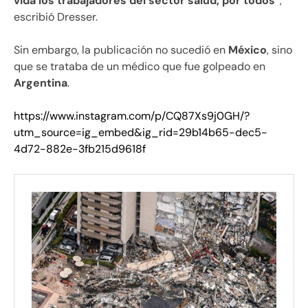
vida los trabajadores del sector salud, por todos”
,
escribió Dresser.
Sin embargo, la publicación no sucedió en
México
, sino
que se trataba de un médico que fue golpeado en
Argentina
.
https://www.instagram.com/p/CQ87Xs9j0GH/?
utm_source=ig_embed&ig_rid=29b14b65-dec5-
4d72-882e-3fb215d9618f