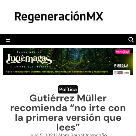
MÉXICO
POLÍTICA
MUNDO
☰
RegeneraciónMX
Sitio de noticias libre e independiente
CAMALEÓN
OPINIÓN
DEPORTES
ENGLISH SECTION
Política
Gutiérrez Müller
VIDEOS
recomienda “no irte con
la primera versión que
lees”
julio 5, 2021
|
Alam Bernal Avendaño