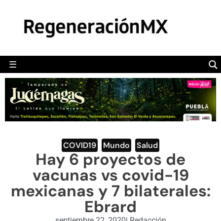
MÉXICO
POLÍTICA
MUNDO
☰
RegeneraciónMX
Sitio de noticias libre e independiente
CAMALEÓN
OPINIÓN
DEPORTES
ENGLISH SECTION
COVID19
,
Mundo
,
Salud
Hay 6 proyectos de
VIDEOS
vacunas vs covid-19
mexicanas y 7 bilaterales:
Ebrard
septiembre 22, 2020
|
Redacción