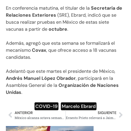
En conferencia matutina, el titular de la
Secretaría de
Relaciones Exteriores
(SRE), Ebrard, indicó que se
busca realizar pruebas en México de estas siete
vacunas a partir de
octubre
.
Además, agregó que esta semana se formalizará el
mecanismo
Covax
, que ofrece acceso a 18 vacunas
candidatas.
Adelantó que este martes el presidente de México,
Andrés Manuel López Obrador
, participará en la
Asamblea General de la
Organización de Naciones
Unidas
.
COVID-19
,
Marcelo Ebrard
ANTERIOR
SIGUIENTE
México alcanza octava semana seguida de descenso en casos de covid-19: Gatell
Ernesto Prieto relevará a Jaime Cárdenas en Instituto para Devolver al Pueblo lo Robado