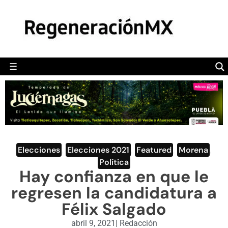
MÉXICO
POLÍTICA
MUNDO
☰
RegeneraciónMX
Sitio de noticias libre e independiente
CAMALEÓN
OPINIÓN
DEPORTES
ENGLISH SECTION
Elecciones
,
Elecciones 2021
,
Featured
,
Morena
,
Política
VIDEOS
Hay confianza en que le
regresen la candidatura a
Félix Salgado
abril 9, 2021
|
Redacción