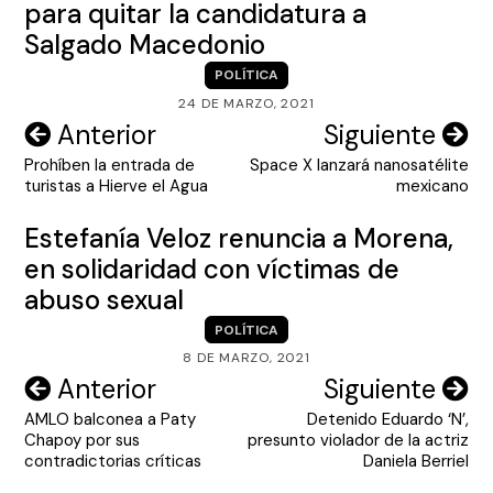
para quitar la candidatura a
Salgado Macedonio
POLÍTICA
24 DE MARZO, 2021
Navegación
Anterior
Siguiente
Prohíben la entrada de
Space X lanzará nanosatélite
de
turistas a Hierve el Agua
mexicano
entradas
Estefanía Veloz renuncia a Morena,
en solidaridad con víctimas de
abuso sexual
POLÍTICA
8 DE MARZO, 2021
Navegación
Anterior
Siguiente
AMLO balconea a Paty
Detenido Eduardo ‘N’,
de
Chapoy por sus
presunto violador de la actriz
entradas
contradictorias críticas
Daniela Berriel