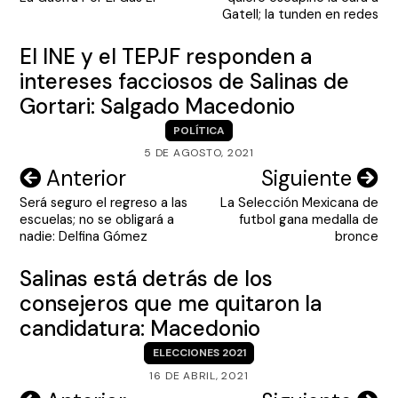
entradas
Gatell; la tunden en redes
El INE y el TEPJF responden a
intereses facciosos de Salinas de
Gortari: Salgado Macedonio
POLÍTICA
5 DE AGOSTO, 2021
Navegación
Anterior
Siguiente
Será seguro el regreso a las
La Selección Mexicana de
de
escuelas; no se obligará a
futbol gana medalla de
entradas
nadie: Delfina Gómez
bronce
Salinas está detrás de los
consejeros que me quitaron la
candidatura: Macedonio
ELECCIONES 2021
16 DE ABRIL, 2021