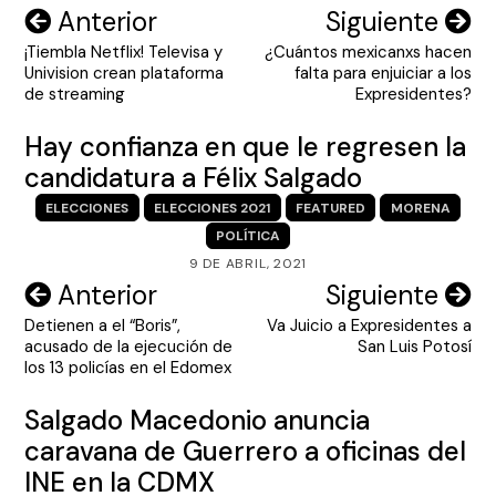
Navegación
Anterior
Siguiente
¡Tiembla Netflix! Televisa y
¿Cuántos mexicanxs hacen
de
Univision crean plataforma
falta para enjuiciar a los
entradas
de streaming
Expresidentes?
Hay confianza en que le regresen la
candidatura a Félix Salgado
ELECCIONES
ELECCIONES 2021
FEATURED
MORENA
POLÍTICA
9 DE ABRIL, 2021
Navegación
Anterior
Siguiente
Detienen a el “Boris”,
Va Juicio a Expresidentes a
de
acusado de la ejecución de
San Luis Potosí
entradas
los 13 policías en el Edomex
Salgado Macedonio anuncia
caravana de Guerrero a oficinas del
INE en la CDMX