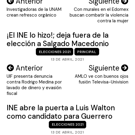
Navegación
Anterior
Siguiente
Investigadoras de la UNAM
Con murales en el Edomex
de
crean refresco orgánico
buscan combatir la violencia
entradas
contra la mujer
¡El INE lo hizo!; deja fuera de la
elección a Salgado Macedonio
ELECCIONES 2021
PRINCIPAL
13 DE ABRIL, 2021
Navegación
Anterior
Siguiente
UIF presenta denuncia
AMLO ve con buenos ojos
de
contra Rodrigo Medina por
fusión Televisa-Univision
entradas
lavado de dinero y evasión
fiscal
INE abre la puerta a Luis Walton
como candidato para Guerrero
ELECCIONES 2021
13 DE ABRIL, 2021