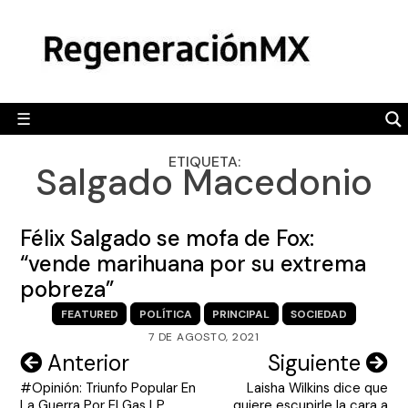
Skip
MÉXICO
to
content
POLÍTICA
MUNDO
☰
RegeneraciónMX
Sitio de noticias libre e independiente
CAMALEÓN
ETIQUETA:
Salgado Macedonio
OPINIÓN
DEPORTES
Félix Salgado se mofa de Fox:
ENGLISH SECTION
“vende marihuana por su extrema
pobreza”
VIDEOS
FEATURED
POLÍTICA
PRINCIPAL
SOCIEDAD
7 DE AGOSTO, 2021
Navegación
Anterior
Siguiente
#Opinión: Triunfo Popular En
Laisha Wilkins dice que
de
La Guerra Por El Gas LP
quiere escupirle la cara a