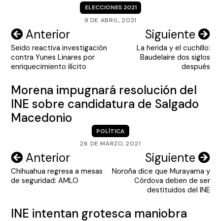
ELECCIONES 2021
9 DE ABRIL, 2021
Navegación
Anterior
Siguiente
Seido reactiva investigación
La herida y el cuchillo:
de
contra Yunes Linares por
Baudelaire dos siglos
entradas
enriquecimiento ilícito
después
Morena impugnará resolución del
INE sobre candidatura de Salgado
Macedonio
POLÍTICA
26 DE MARZO, 2021
Navegación
Anterior
Siguiente
Chihuahua regresa a mesas
Noroña dice que Murayama y
de
de seguridad: AMLO
Córdova deben de ser
entradas
destituidos del INE
INE intentan grotesca maniobra