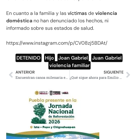
En cuanto a la familia y las
víctimas
de
violencia
doméstica
no han denunciado los hechos, ni
informado sobre sus estados de salud.
https://www.instagram.com/p/CV08zj5BDAt/
DETENIDO
,
Hijo
,
Joan Gabriel
,
Juan Gabriel
,
violencia familiar
ANTERIOR
SIGUIENTE
Encuentran canoa milenaria en obras del Tren Maya
¿Qué sigue ahora para Emilio Lozoya? Este es el ABC del caso