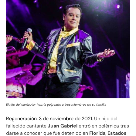
El hijo del cantautor habría golpeado a tres miembros de su familia
Regeneración, 3 de noviembre de 2021.
Un hijo del
fallecido cantante
Juan Gabriel
entró en polémica tras
darse a conocer que fue detenido en
Florida
,
Estados