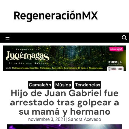
MÉXICO
POLÍTICA
MUNDO
☰
RegeneraciónMX
Sitio de noticias libre e independiente
CAMALEÓN
OPINIÓN
DEPORTES
ENGLISH SECTION
Camaleón
,
Música
,
Tendencias
Hijo de Juan Gabriel fue
VIDEOS
arrestado tras golpear a
su mamá y hermano
noviembre 3, 2021
|
Sandra Acevedo