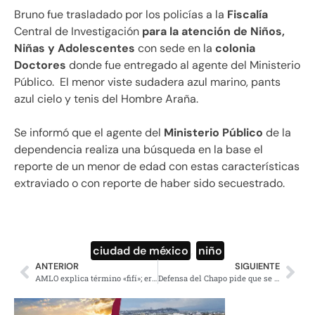
Bruno fue trasladado por los policías a la
Fiscalía
Central de Investigación
para la atención de Niños,
Niñas y Adolescentes
con sede en la
colonia
Doctores
donde fue entregado al agente del Ministerio
Público. El menor viste sudadera azul marino, pants
azul cielo y tenis del Hombre Araña.
Se informó que el agente del
Ministerio Público
de la
dependencia realiza una búsqueda en la base el
reporte de un menor de edad con estas características
extraviado o con reporte de haber sido secuestrado.
ciudad de méxico
,
niño
ANTERIOR
SIGUIENTE
AMLO explica término «fifí»; era utilizado desde la época de Madero, dice
Defensa del Chapo pide que se repita el juicio por considerarlo injusto