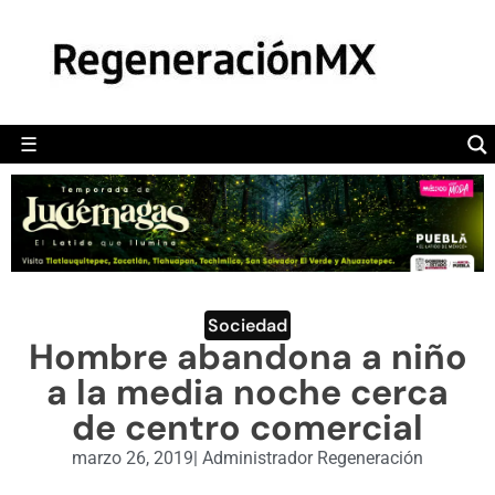
MÉXICO
POLÍTICA
MUNDO
☰
RegeneraciónMX
Sitio de noticias libre e independiente
CAMALEÓN
OPINIÓN
DEPORTES
ENGLISH SECTION
Sociedad
Hombre abandona a niño
VIDEOS
a la media noche cerca
de centro comercial
marzo 26, 2019
|
Administrador Regeneración