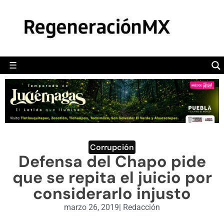
MÉXICO
POLÍTICA
MUNDO
☰
RegeneraciónMX
Sitio de noticias libre e independiente
CAMALEÓN
OPINIÓN
DEPORTES
ENGLISH SECTION
Corrupción
Defensa del Chapo pide
VIDEOS
que se repita el juicio por
considerarlo injusto
marzo 26, 2019
|
Redacción