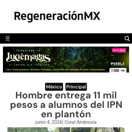
MÉXICO
POLÍTICA
MUNDO
☰
RegeneraciónMX
Sitio de noticias libre e independiente
CAMALEÓN
OPINIÓN
DEPORTES
ENGLISH SECTION
México
,
Principal
Hombre entrega 11 mil
VIDEOS
pesos a alumnos del IPN
en plantón
junio 4, 2026
|
Coral Ambrosía