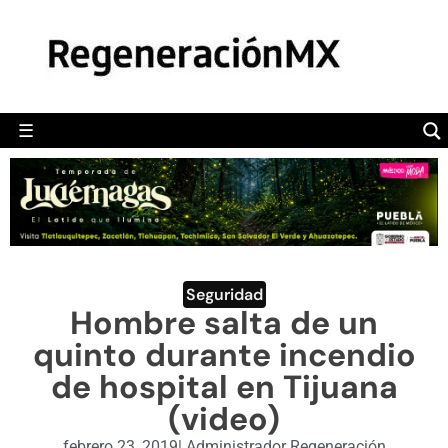
MÉXICO
POLÍTICA
MUNDO
☰
RegeneraciónMX
Sitio de noticias libre e independiente
CAMALEÓN
OPINIÓN
DEPORTES
ENGLISH SECTION
Seguridad
Hombre salta de un
VIDEOS
quinto durante incendio
de hospital en Tijuana
(video)
febrero 23, 2019
|
Administrador Regeneración