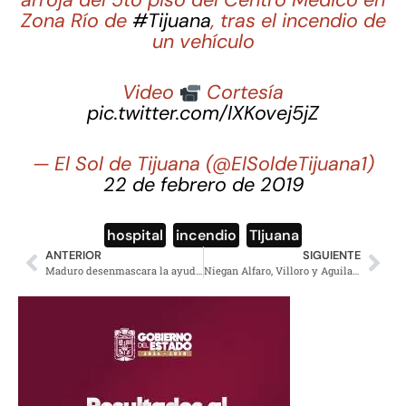
Zona Río de
#Tijuana
, tras el incendio de
un vehículo
Video
Cortesía
pic.twitter.com/IXKovej5jZ
— El Sol de Tijuana (@ElSoldeTijuana1)
22 de febrero de 2019
hospital
,
incendio
,
TIjuana
ANTERIOR
SIGUIENTE
Maduro desenmascara la ayuda humanitaria de EU y otros países
Niegan Alfaro, Villoro y Aguilar Carmín pertenecer a grupo anti AMLO