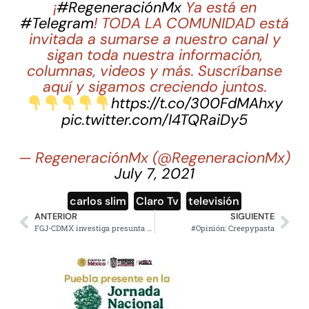
¡
#RegeneraciónMx
Ya está en
#Telegram
! TODA LA COMUNIDAD está
invitada a sumarse a nuestro canal y
sigan toda nuestra información,
columnas, videos y más. Suscríbanse
aquí y sigamos creciendo juntos.
https://t.co/300FdMAhxy
pic.twitter.com/I4TQRaiDy5
— RegeneraciónMx (@RegeneracionMx)
July 7, 2021
carlos slim
,
Claro Tv
,
televisión
ANTERIOR
SIGUIENTE
FGJ-CDMX investiga presunta agresión de Adame contra familia en Tlalpan
#Opinión: Creepypasta