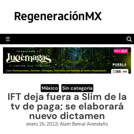
MÉXICO
POLÍTICA
MUNDO
☰
RegeneraciónMX
Sitio de noticias libre e independiente
CAMALEÓN
OPINIÓN
DEPORTES
ENGLISH SECTION
México
,
Sin categoría
IFT deja fuera a Slim de la
VIDEOS
tv de paga; se elaborará
nuevo dictamen
enero 26, 2022
|
Alam Bernal Avendaño