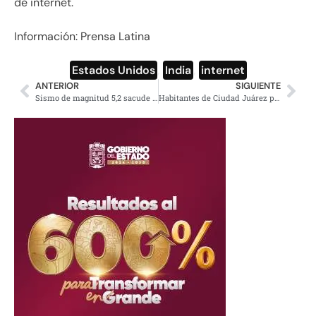
de internet.
Información: Prensa Latina
Estados Unidos
,
India
,
internet
ANTERIOR
SIGUIENTE
Sismo de magnitud 5,2 sacude Bolivia
Habitantes de Ciudad Juárez protestan por cobro excesivo de CFE