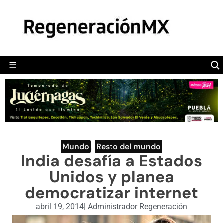
MÉXICO
POLÍTICA
MUNDO
☰
RegeneraciónMX
Sitio de noticias libre e independiente
CAMALEÓN
OPINIÓN
DEPORTES
ENGLISH SECTION
Mundo
,
Resto del mundo
India desafía a Estados
VIDEOS
Unidos y planea
democratizar internet
abril 19, 2014
|
Administrador Regeneración