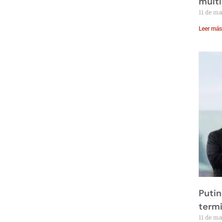
multi
11 de m
Leer más
Putin
term
11 de m