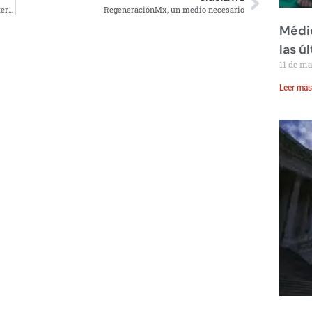
India desafía a Estados Unidos y planea democratizar internet
RegeneraciónMx, un medio necesario
Médic
las ú
11 de m
Leer más