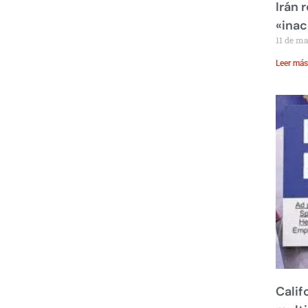
Irán 
«inac
11 de m
Leer más
Calif