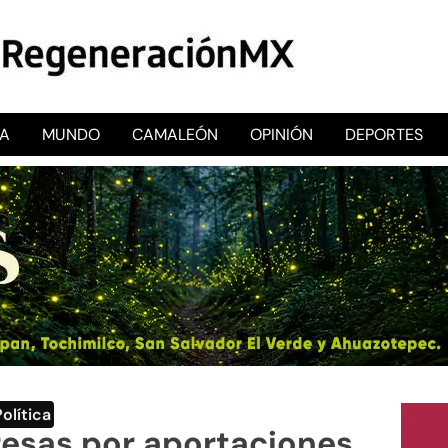
CA
MUNDO
CAMALEÓN
OPINIÓN
DEPORTES
RegeneraciónMX
Sitio de noticias libre e independiente
Política
resas por aportaciones