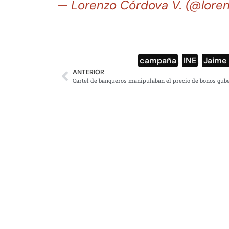
— Lorenzo Córdova V. (@lore
campaña
,
INE
,
Jaime 
ANTERIOR