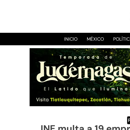
INICIO
MÉXICO
POLÍTI
INE multa a 19 emp