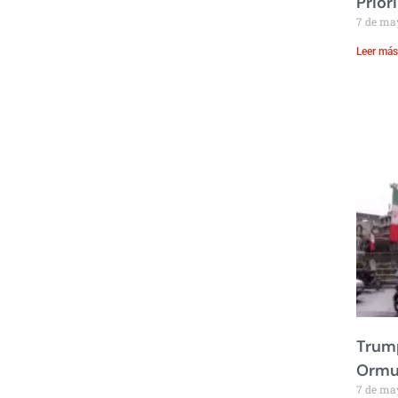
Prior
7 de ma
Leer más
Trump
Ormu
7 de ma