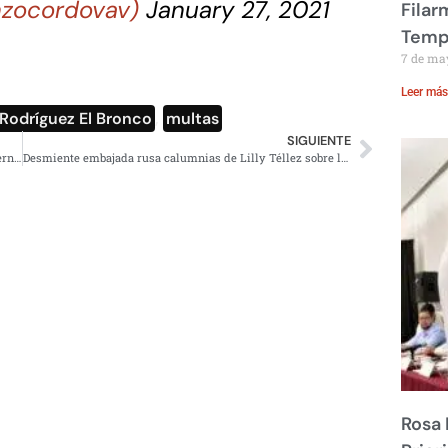
nzocordovav)
January 27, 2021
Filar
Temp
7 de ma
Leer más
Rodríguez El Bronco
,
multas
SIGUIENTE
Cartel de banqueros manipulaban el precio de bonos gubernamentales
Desmiente embajada rusa calumnias de Lilly Téllez sobre la Sputnik V
Rosa 