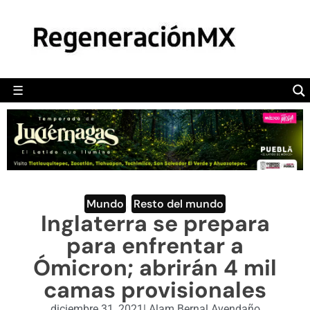
MÉXICO
POLÍTICA
MUNDO
☰
RegeneraciónMX
Sitio de noticias libre e independiente
CAMALEÓN
OPINIÓN
DEPORTES
ENGLISH SECTION
Mundo
,
Resto del mundo
Inglaterra se prepara
VIDEOS
para enfrentar a
Ómicron; abrirán 4 mil
camas provisionales
diciembre 31, 2021
|
Alam Bernal Avendaño