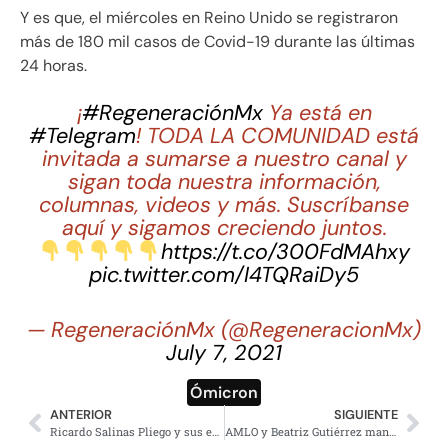
Y es que, el miércoles en Reino Unido se registraron
más de 180 mil casos de Covid-19 durante las últimas
24 horas.
¡
#RegeneraciónMx
Ya está en
#Telegram
! TODA LA COMUNIDAD está
invitada a sumarse a nuestro canal y
sigan toda nuestra información,
columnas, videos y más. Suscríbanse
aquí y sigamos creciendo juntos.
https://t.co/300FdMAhxy
pic.twitter.com/I4TQRaiDy5
— RegeneraciónMx (@RegeneracionMx)
July 7, 2021
Ómicron
ANTERIOR
SIGUIENTE
Ricardo Salinas Pliego y sus escándalos en el 2021
AMLO y Beatriz Gutiérrez mandan mensaje por Año Nuevo; “el 2022 será mejor”