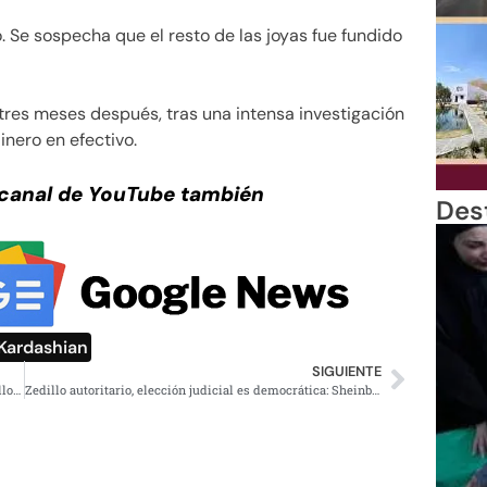
o. Se sospecha que el resto de las joyas fue fundido
tres meses después, tras una intensa investigación
nero en efectivo.
 canal de YouTube también
Des
Kardashian
SIGUIENTE
Operación Sable, cae el Conchas y droga por 3 mil 895 millones: Oaxaca
Zedillo autoritario, elección judicial es democrática: Sheinbaum