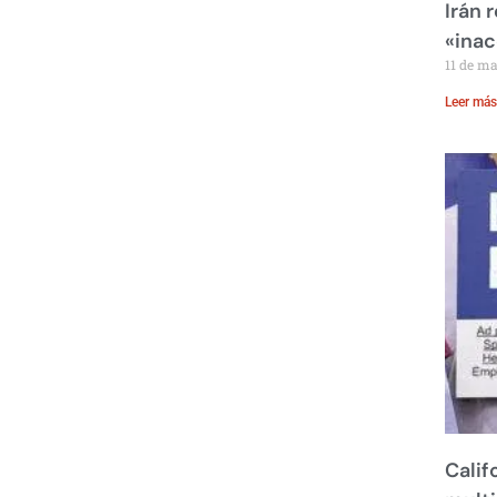
Irán 
«inac
11 de m
Leer más
Calif