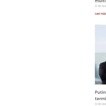
multi
11 de m
Leer más
Putin
term
11 de m