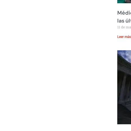
Médic
las ú
11 de m
Leer más