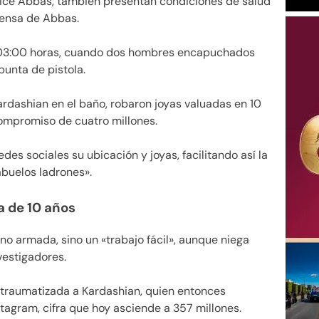
nice Abbas, también presentan condiciones de salud
fensa de Abbas.
as 03:00 horas, cuando dos hombres encapuchados
punta de pistola.
ardashian en el baño, robaron joyas valuadas en 10
compromiso de cuatro millones.
edes sociales su ubicación y joyas, facilitando así la
buelos ladrones».
a de 10 años
o armada, sino un «trabajo fácil», aunque niega
vestigadores.
ó traumatizada a Kardashian, quien entonces
tagram, cifra que hoy asciende a 357 millones.