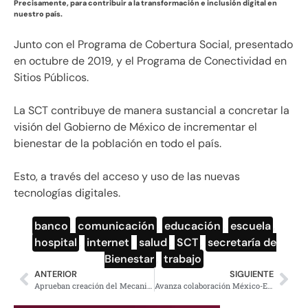
Precisamente, para contribuir a la transformación e inclusión digital en
nuestro país.
Junto con el Programa de Cobertura Social, presentado
en octubre de 2019, y el Programa de Conectividad en
Sitios Públicos.
La SCT contribuye de manera sustancial a concretar la
visión del Gobierno de México de incrementar el
bienestar de la población en todo el país.
Esto, a través del acceso y uso de las nuevas
tecnologías digitales.
banco
,
comunicación
,
educación
,
escuela
,
hospital
,
internet
,
salud
,
SCT
,
secretaría de
Bienestar
,
trabajo
ANTERIOR
SIGUIENTE
Aprueban creación del Mecanismo Extraordinario de Identificación Forense
Avanza colaboración México-EU en materia de seguridad