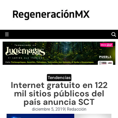
MÉXICO
POLÍTICA
MUNDO
☰
RegeneraciónMX
Sitio de noticias libre e independiente
CAMALEÓN
OPINIÓN
DEPORTES
ENGLISH SECTION
Tendencias
Internet gratuito en 122
VIDEOS
mil sitios públicos del
país anuncia SCT
diciembre 5, 2019
|
Redacción