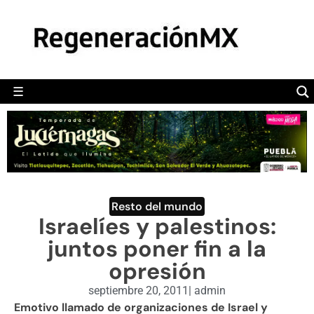
MÉXICO
POLÍTICA
MUNDO
☰
RegeneraciónMX
Sitio de noticias libre e independiente
CAMALEÓN
OPINIÓN
DEPORTES
ENGLISH SECTION
Resto del mundo
Israelíes y palestinos:
VIDEOS
juntos poner fin a la
opresión
septiembre 20, 2011
|
admin
Emotivo llamado de organizaciones de Israel y