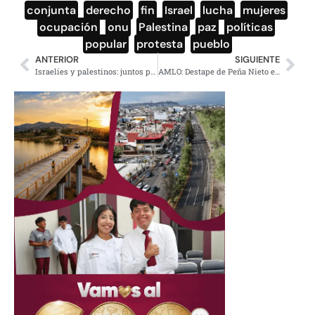
conjunta
,
derecho
,
fin
,
Israel
,
lucha
,
mujeres
,
ocupación
,
onu
,
Palestina
,
paz
,
políticas
,
popular
,
protesta
,
pueblo
ANTERIOR
SIGUIENTE
Israelíes y palestinos: juntos poner fin a la opresión
AMLO: Destape de Peña Nieto en Televisa, confirma ser el candidato de Salinas