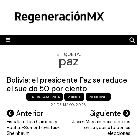
Skip
MÉXICO
to
content
POLÍTICA
MUNDO
☰
RegeneraciónMX
Sitio de noticias libre e independiente
CAMALEÓN
ETIQUETA:
paz
OPINIÓN
DEPORTES
Bolivia: el presidente Paz se reduce
ENGLISH SECTION
el sueldo 50 por ciento
LATINOAMÉRICA
MUNDO
PRINCIPAL
VIDEOS
25 DE MAYO, 2026
Navegación
Anterior
Siguiente
Fiscalía cita a Campos y
Javier May anuncia cambios
de
Rocha. «Son entrevistas»:
en su gabinete por las
entradas
Sheinbaum
elecciones