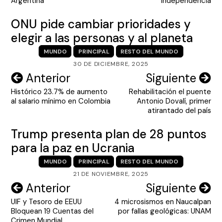
entradas
Argentina
Independencia
ONU pide cambiar prioridades y
elegir a las personas y al planeta
MUNDO
PRINCIPAL
RESTO DEL MUNDO
30 DE DICIEMBRE, 2025
Navegación
Anterior
Siguiente
Histórico 23.7% de aumento
Rehabilitación el puente
de
al salario mínimo en Colombia
Antonio Dovalí, primer
entradas
atirantado del país
Trump presenta plan de 28 puntos
para la paz en Ucrania
MUNDO
PRINCIPAL
RESTO DEL MUNDO
21 DE NOVIEMBRE, 2025
Navegación
Anterior
Siguiente
UIF y Tesoro de EEUU
4 microsismos en Naucalpan
de
Bloquean 19 Cuentas del
por fallas geológicas: UNAM
Crimen Mundial