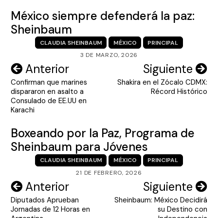
México siempre defenderá la paz:
Sheinbaum
CLAUDIA SHEINBAUM
MÉXICO
PRINCIPAL
3 DE MARZO, 2026
Navegación
Anterior
Siguiente
Confirman que marines
Shakira en el Zócalo CDMX:
de
dispararon en asalto a
Récord Histórico
entradas
Consulado de EE.UU en
Karachi
Boxeando por la Paz, Programa de
Sheinbaum para Jóvenes
CLAUDIA SHEINBAUM
MÉXICO
PRINCIPAL
21 DE FEBRERO, 2026
Navegación
Anterior
Siguiente
Diputados Aprueban
Sheinbaum: México Decidirá
de
Jornadas de 12 Horas en
su Destino con