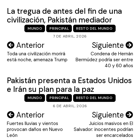
La tregua de antes del fin de una
civilización, Pakistán mediador
MUNDO
PRINCIPAL
RESTO DEL MUNDO
7 DE ABRIL, 2026
Navegación
Anterior
Siguiente
Toda una civilización morirá
Condena de Hernán
de
está noche, amenaza Trump
Bermúdez podría ser entre
entradas
40 y 60 años
Pakistán presenta a Estados Unidos
e Irán su plan para la paz
MUNDO
PRINCIPAL
RESTO DEL MUNDO
6 DE ABRIL, 2026
Navegación
Anterior
Siguiente
Fuertes lluvias y vientos
Juicios masivos en El
de
provocan daños en Nuevo
Salvador: inocentes podrían
entradas
León
ser encarcelados