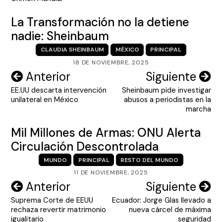
entradas
La Transformación no la detiene
nadie: Sheinbaum
CLAUDIA SHEINBAUM
MÉXICO
PRINCIPAL
18 DE NOVIEMBRE, 2025
Navegación
Anterior
Siguiente
EE.UU descarta intervención
Sheinbaum pide investigar
de
unilateral en México
abusos a periodistas en la
entradas
marcha
Mil Millones de Armas: ONU Alerta
Circulación Descontrolada
MUNDO
PRINCIPAL
RESTO DEL MUNDO
11 DE NOVIEMBRE, 2025
Navegación
Anterior
Siguiente
Suprema Corte de EEUU
Ecuador: Jorge Glas llevado a
de
rechaza revertir matrimonio
nueva cárcel de máxima
entradas
igualitario
seguridad