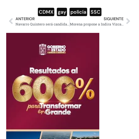
CDMX
,
gay
,
policía
,
SSC
ANTERIOR
SIGUIENTE
Navarro Quintero será candidato de Morena a la gobernatura de Nayarit
Morena propone a Indira Vizcaíno como precandidata a la gobernatura de Colima