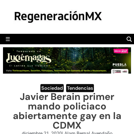
MÉXICO
POLÍTICA
MUNDO
☰
RegeneraciónMX
Sitio de noticias libre e independiente
CAMALEÓN
OPINIÓN
DEPORTES
ENGLISH SECTION
Sociedad
,
Tendencias
Javier Berain primer
VIDEOS
mando policiaco
abiertamente gay en la
CDMX
diciembre 21, 2020
|
Alam Bernal Avendaño