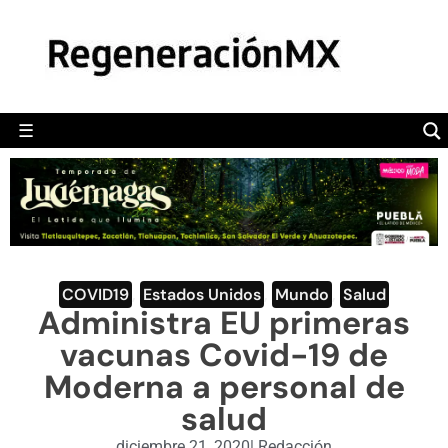
MÉXICO
POLÍTICA
MUNDO
☰
RegeneraciónMX
Sitio de noticias libre e independiente
CAMALEÓN
OPINIÓN
DEPORTES
ENGLISH SECTION
COVID19
,
Estados Unidos
,
Mundo
,
Salud
Administra EU primeras
VIDEOS
vacunas Covid-19 de
Moderna a personal de
salud
diciembre 21, 2020
|
Redacción