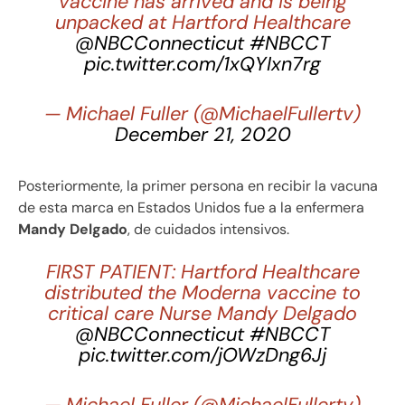
vaccine has arrived and is being
unpacked at Hartford Healthcare
@NBCConnecticut
#NBCCT
pic.twitter.com/1xQYIxn7rg
— Michael Fuller (@MichaelFullertv)
December 21, 2020
Posteriormente, la primer persona en recibir la vacuna
de esta marca en Estados Unidos fue a la enfermera
Mandy Delgado
, de cuidados intensivos.
FIRST PATIENT: Hartford Healthcare
distributed the Moderna vaccine to
critical care Nurse Mandy Delgado
@NBCConnecticut
#NBCCT
pic.twitter.com/jOWzDng6Jj