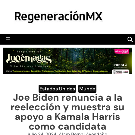
MÉXICO
POLÍTICA
MUNDO
☰
RegeneraciónMX
Sitio de noticias libre e independiente
CAMALEÓN
OPINIÓN
DEPORTES
ENGLISH SECTION
Estados Unidos
,
Mundo
Joe Biden renuncia a la
VIDEOS
reelección y muestra su
apoyo a Kamala Harris
como candidata
julio 24, 2024
|
Alam Bernal Avendaño