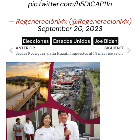
pic.twitter.com/h5DlCAP11n
— RegeneraciónMx (@RegeneracionMx)
September 20, 2023
Elecciones
,
Estados Unidos
,
Joe Biden
ANTERIOR
SIGUIENTE
Jesusa Rodríguez visita Huautla de Jiménez, Oaxaca, en conmemoración de María Sabina
Impuestos al 1% más rico se desploman, acumula 42 billones de dólares