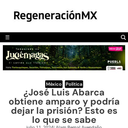
MÉXICO
POLÍTICA
MUNDO
☰
RegeneraciónMX
Sitio de noticias libre e independiente
CAMALEÓN
OPINIÓN
DEPORTES
ENGLISH SECTION
México
,
Política
¿José Luis Abarca
VIDEOS
obtiene amparo y podría
dejar la prisión? Esto es
lo que se sabe
julio 11, 2024
|
Alam Bernal Avendaño