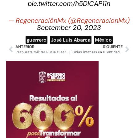
pic.twitter.com/h5DlCAP11n
— RegeneraciónMx (@RegeneracionMx)
September 20, 2023
guerrero
,
José Luis Abarca
,
México
ANTERIOR
SIGUIENTE
Respuesta militar Rusia si se instalan misiles de largo alcance en Alemania
Lluvias intensas en 10 entidades y al norte muy caluroso