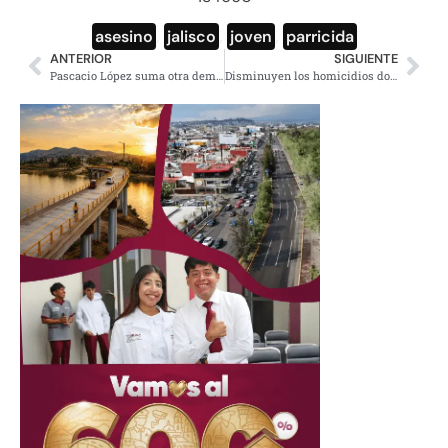
asesino
,
jalisco
,
joven
,
parricida
ANTERIOR
SIGUIENTE
Pascacio López suma otra demanda por abuso sexual; Vanessa Bauche hizo fuerte denuncia
Disminuyen los homicidios dolosos en Veracruz, del lugar 17 al 23 nacional