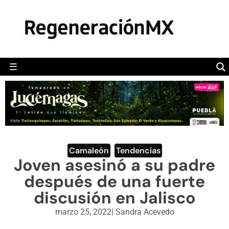
MÉXICO
POLÍTICA
MUNDO
☰
RegeneraciónMX
Sitio de noticias libre e independiente
CAMALEÓN
OPINIÓN
DEPORTES
ENGLISH SECTION
Camaleón
,
Tendencias
Joven asesinó a su padre
VIDEOS
después de una fuerte
discusión en Jalisco
marzo 25, 2022
|
Sandra Acevedo