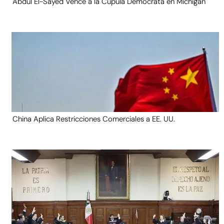
Abdul El-Sayed Vence a la Cúpula Demócrata en Michigan
China Aplica Restricciones Comerciales a EE. UU.