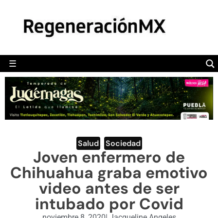
MÉXICO
POLÍTICA
MUNDO
☰
RegeneraciónMX
Sitio de noticias libre e independiente
CAMALEÓN
OPINIÓN
DEPORTES
ENGLISH SECTION
Salud
,
Sociedad
Joven enfermero de
VIDEOS
Chihuahua graba emotivo
video antes de ser
intubado por Covid
noviembre 8, 2020
|
Jacqueline Angeles