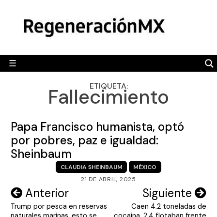
Skip
MÉXICO
to
content
POLÍTICA
MUNDO
☰
RegeneraciónMX
Sitio de noticias libre e independiente
CAMALEÓN
ETIQUETA:
Fallecimiento
OPINIÓN
DEPORTES
Papa Francisco humanista, optó
ENGLISH SECTION
por pobres, paz e igualdad:
Sheinbaum
VIDEOS
CLAUDIA SHEINBAUM
MÉXICO
21 DE ABRIL, 2025
Navegación
Anterior
Siguiente
Trump por pesca en reservas
Caen 4.2 toneladas de
de
naturales marinas, esto se
cocaína, 2.4 flotaban frente