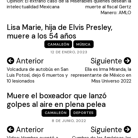
Opinión: El extraño caso de la
Miserables quienes desean la
de
intelectualidad Mexicana
muerte al fiscal Gertz
entradas
Manero: AMLO
Lisa Marie, hija de Elvis Presley,
muere a los 54 años
CAMALEÓN
MÚSICA
12 DE ENERO, 2023
Navegación
Anterior
Siguiente
Volcadura de autobús en San
Ella es Irma Miranda, la
de
Luis Potosí, dejo 6 muertos y
representante de México en
entradas
10 lesionados
Miss Universo 2022
Muere el boxeador que lanzó
golpes al aire en plena pelea
CAMALEÓN
DEPORTES
8 DE JUNIO, 2022
Navegación
Anterior
Siguiente
Video: Hombre aventó a
Cumbre de las Américas: las