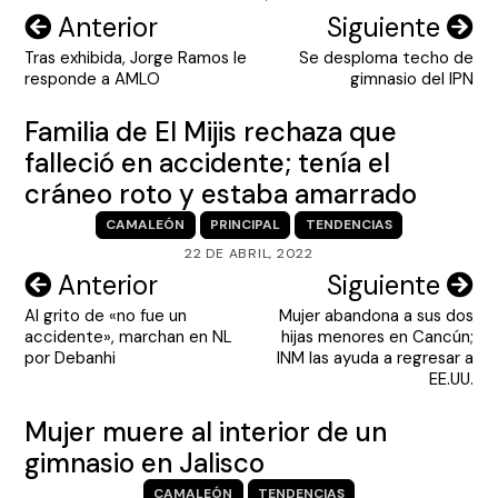
Navegación
Anterior
Siguiente
Tras exhibida, Jorge Ramos le
Se desploma techo de
de
responde a AMLO
gimnasio del IPN
entradas
Familia de El Mijis rechaza que
falleció en accidente; tenía el
cráneo roto y estaba amarrado
CAMALEÓN
PRINCIPAL
TENDENCIAS
22 DE ABRIL, 2022
Navegación
Anterior
Siguiente
Al grito de «no fue un
Mujer abandona a sus dos
de
accidente», marchan en NL
hijas menores en Cancún;
entradas
por Debanhi
INM las ayuda a regresar a
EE.UU.
Mujer muere al interior de un
gimnasio en Jalisco
CAMALEÓN
TENDENCIAS