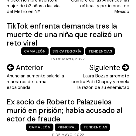
de
mujer de 52 años a las vías
críticas y peticiones de
entradas
del Metro en NY
México
TikTok enfrenta demanda tras la
muerte de una niña que realizó un
reto viral
CAMALEÓN
SIN CATEGORÍA
TENDENCIAS
15 DE MAYO, 2022
Navegación
Anterior
Siguiente
Anuncian aumento salarial a
Laura Bozzo arremete
de
maestros de forma
contra Pati Chapoy y revela
entradas
escalonada
la razón de su enemistad
Ex socio de Roberto Palazuelos
murió en prisión; había acusado al
actor de fraude
CAMALEÓN
PRINCIPAL
TENDENCIAS
11 DE MAYO, 2022