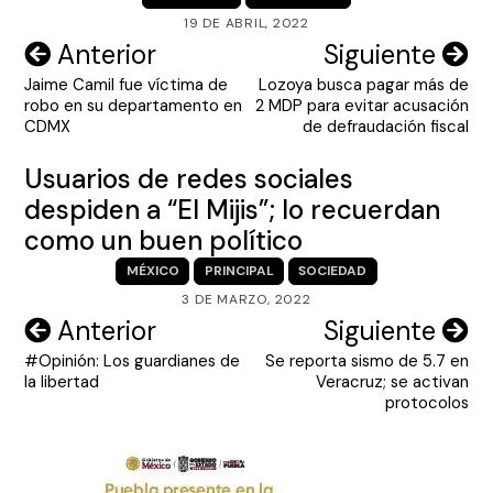
19 DE ABRIL, 2022
Navegación
Anterior
Siguiente
Jaime Camil fue víctima de
Lozoya busca pagar más de
de
robo en su departamento en
2 MDP para evitar acusación
entradas
CDMX
de defraudación fiscal
Usuarios de redes sociales
despiden a “El Mijis”; lo recuerdan
como un buen político
MÉXICO
PRINCIPAL
SOCIEDAD
3 DE MARZO, 2022
Navegación
Anterior
Siguiente
#Opinión: Los guardianes de
Se reporta sismo de 5.7 en
de
la libertad
Veracruz; se activan
entradas
protocolos