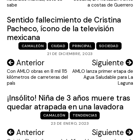
entradas
sabe
a costas de Guerrero
Sentido fallecimiento de Cristina
Pacheco, ícono de la televisión
mexicana
CAMALEÓN
CIUDAD
PRINCIPAL
SOCIEDAD
21 DE DICIEMBRE, 2023
Navegación
Anterior
Siguiente
Con AMLO obras en 8 mil 115
AMLO lanza primer etapa de
de
kilómetros de carreteras del
Agua Saludable para La
entradas
país
Laguna
¡Insólito! Niña de 3 años muere tras
quedar atrapada en una lavadora
CAMALEÓN
TENDENCIAS
23 DE ENERO, 2023
Navegación
Anterior
Siguiente