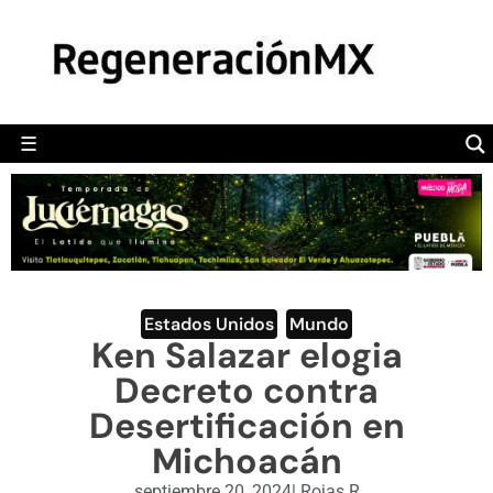
MÉXICO
POLÍTICA
MUNDO
☰
RegeneraciónMX
Sitio de noticias libre e independiente
CAMALEÓN
OPINIÓN
DEPORTES
ENGLISH SECTION
Estados Unidos
,
Mundo
Ken Salazar elogia
VIDEOS
Decreto contra
Desertificación en
Michoacán
septiembre 20, 2024
|
Rojas R