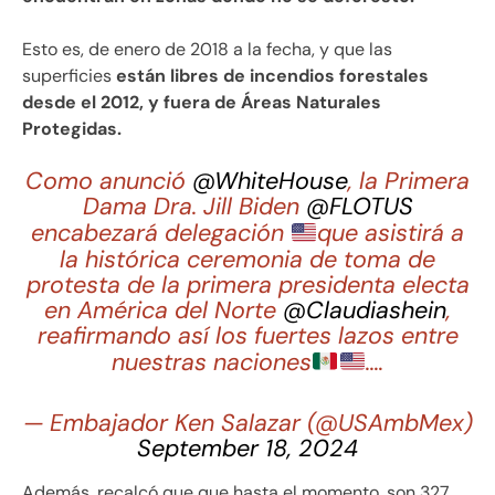
Esto es, de enero de 2018 a la fecha, y que las
superficies
están libres de incendios forestales
desde el 2012, y fuera de Áreas Naturales
Protegidas.
Como anunció
@WhiteHouse
, la Primera
Dama Dra. Jill Biden
@FLOTUS
encabezará delegación
que asistirá a
la histórica ceremonia de toma de
protesta de la primera presidenta electa
en América del Norte
@Claudiashein
,
reafirmando así los fuertes lazos entre
nuestras naciones
.…
— Embajador Ken Salazar (@USAmbMex)
September 18, 2024
Además, recalcó que que hasta el momento, son 327