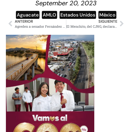
September 20, 2023
Aguacate
,
AMLO
,
Estados Unidos
,
México
ANTERIOR
SIGUIENTE
Agreden a senador Fernández Noroña en Aeropuerto de CDMX
El Menchito, del CJNG, declarado culpable de narcotráfico en Columbia