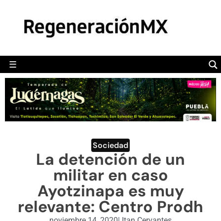
MÉXICO
POLÍTICA
MUNDO
☰
RegeneraciónMX
Sitio de noticias libre e independiente
CAMALEÓN
OPINIÓN
DEPORTES
ENGLISH SECTION
Sociedad
La detención de un
VIDEOS
militar en caso
Ayotzinapa es muy
relevante: Centro Prodh
noviembre 14, 2020
|
Itan Cervantes