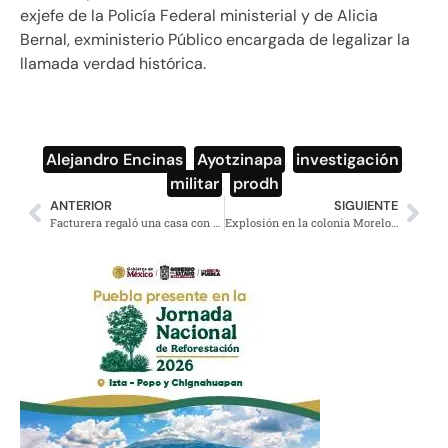
exjefe de la Policía Federal ministerial y de Alicia
Bernal, exministerio Público encargada de legalizar la
llamada verdad histórica.
Alejandro Encinas
,
Ayotzinapa
,
investigación
,
militar
,
prodh
ANTERIOR
SIGUIENTE
Facturera regaló una casa con valor de 15 mdp a un ex funcionario del SAT
Explosión en la colonia Morelos deja 2 fallecidos y 25 lesionados