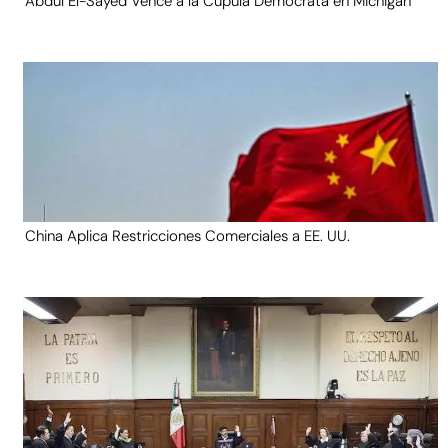
Abdul El-Sayed Vence a la Cúpula Demócrata en Michigan
China Aplica Restricciones Comerciales a EE. UU.