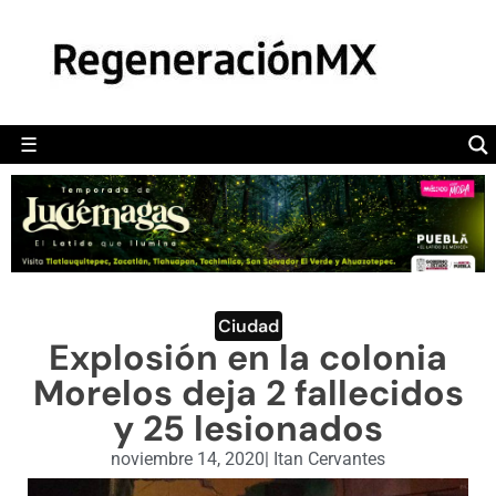
MÉXICO
POLÍTICA
MUNDO
☰
RegeneraciónMX
Sitio de noticias libre e independiente
CAMALEÓN
OPINIÓN
DEPORTES
ENGLISH SECTION
Ciudad
Explosión en la colonia
VIDEOS
Morelos deja 2 fallecidos
y 25 lesionados
noviembre 14, 2020
|
Itan Cervantes