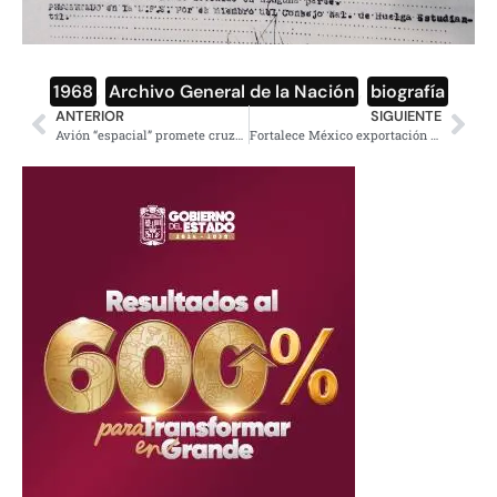
1968
,
Archivo General de la Nación
,
biografía
ANTERIOR
SIGUIENTE
Avión “espacial” promete cruzar medio mundo en 4 horas
Fortalece México exportación agroindustrial al mercado musulmán