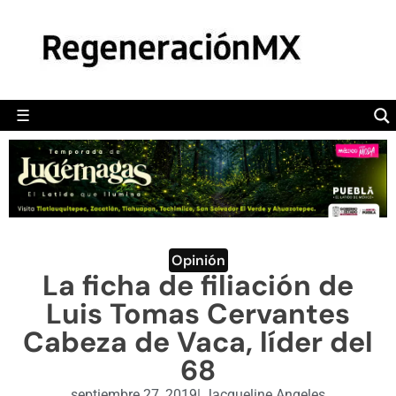
MÉXICO
POLÍTICA
MUNDO
☰
RegeneraciónMX
Sitio de noticias libre e independiente
CAMALEÓN
OPINIÓN
DEPORTES
ENGLISH SECTION
Opinión
La ficha de filiación de
VIDEOS
Luis Tomas Cervantes
Cabeza de Vaca, líder del
68
septiembre 27, 2019
|
Jacqueline Angeles