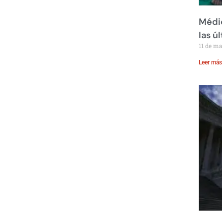
Médic
las ú
11 de m
Leer más