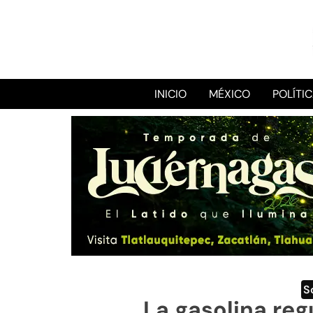
INICIO
MÉXICO
POLÍTI
S
La gasolina reg