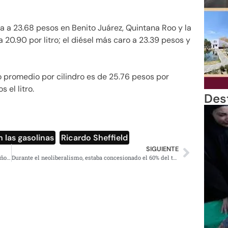
a a 23.68 pesos en Benito Juárez, Quintana Roo y la
 20.90 por litro; el diésel más caro a 23.39 pesos y
o promedio por cilindro es de 25.76 pesos por
 el litro.
Des
 las gasolinas
,
Ricardo Sheffield
SIGUIENTE
#Video: Camioneta atropella a multitud en desfile navideño; reportan más de 20 heridos
Durante el neoliberalismo, estaba concesionado el 60% del territorio nacional: López Obrador