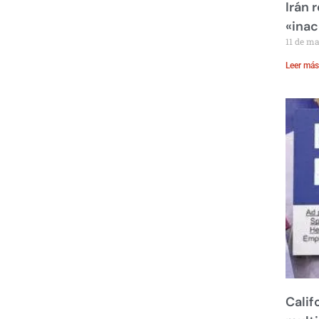
Irán 
«inac
11 de m
Leer más
Calif