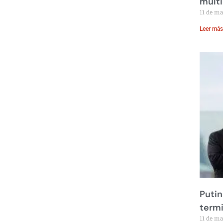
multi
11 de m
Leer más
Putin
term
11 de m