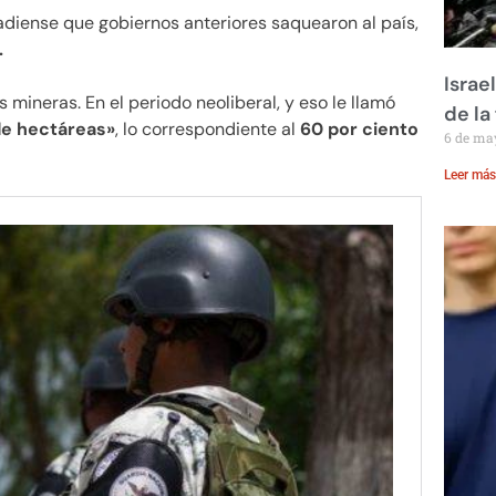
diense que gobiernos anteriores saquearon al país,
.
Israe
 mineras. En el periodo neoliberal, y eso le llamó
de la 
de hectáreas»
, lo correspondiente al
60 por ciento
6 de ma
Leer más