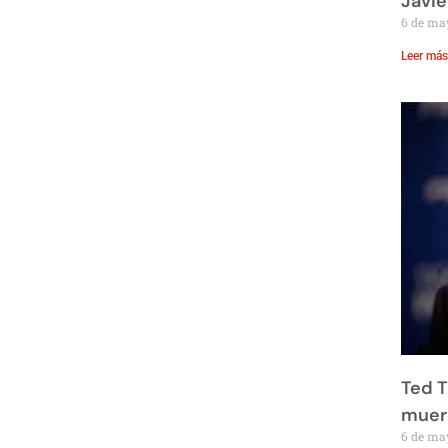
Javie
6 de ma
Leer más
Ted T
muere
6 de ma