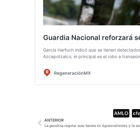
AMLO
,
cf
ANTERIOR