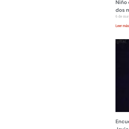
Niño 
dos 
6 de ma
Leer más
Encue