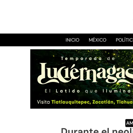
INICIO
MÉXICO
POLÍTI
A
Durante el neol