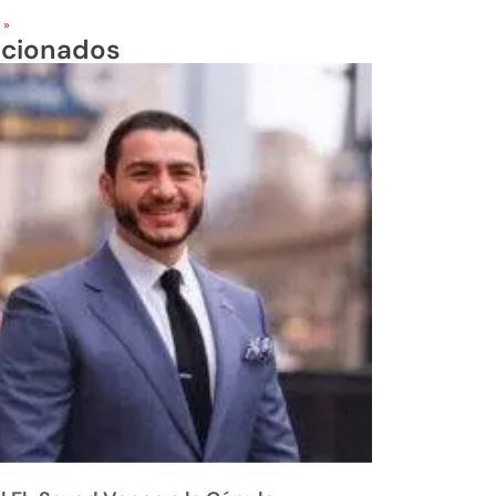
 »
acionados