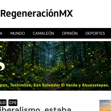
CA
MUNDO
CAMALEÓN
OPINIÓN
DEPORTES
RegeneraciónMX
Sitio de noticias libre e independiente
MLO
,
CFE
iberalismo, estaba