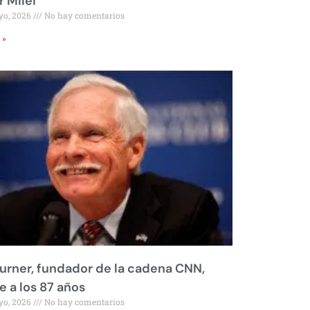
r Milei
yo, 2026
No hay comentarios
 »
urner, fundador de la cadena CNN,
 a los 87 años
yo, 2026
No hay comentarios