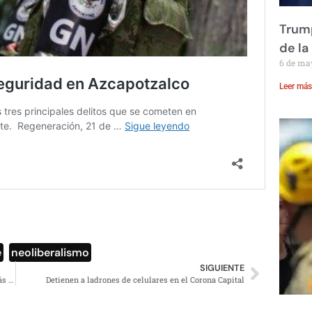
Trump
de la
6 de ma
Leer más
e
,
neoliberalismo
SIGUIENTE
La gasolina regular más barata en Aguascalientes y la más cara en Veracruz: Profeco
Detienen a ladrones de celulares en el Corona Capital