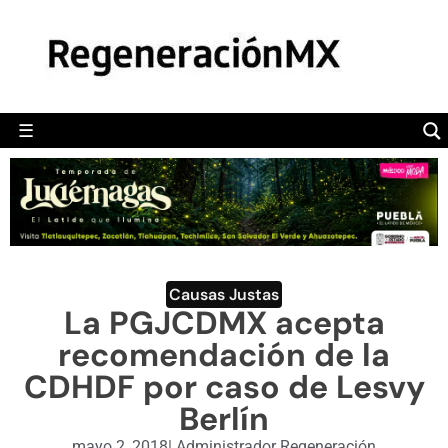
MÉXICO
POLÍTICA
MUNDO
☰
RegeneraciónMX
Sitio de noticias libre e independiente
CAMALEÓN
OPINIÓN
DEPORTES
ENGLISH SECTION
Causas Justas
La PGJCDMX acepta
VIDEOS
recomendación de la
CDHDF por caso de Lesvy
Berlín
mayo 2, 2018
|
Administrador Regeneración