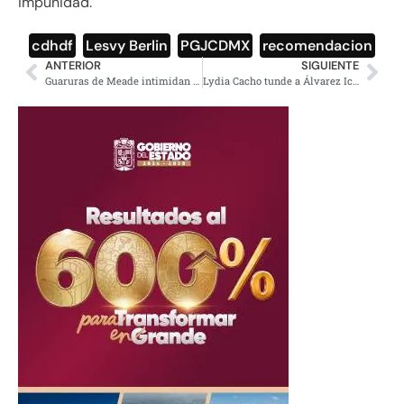
impunidad.
cdhdf
,
Lesvy Berlin
,
PGJCDMX
,
recomendacion
ANTERIOR
SIGUIENTE
Guaruras de Meade intimidan a periodista de La Jornada (video)
Lydia Cacho tunde a Álvarez Icaza por hacerle la campaña a Anaya