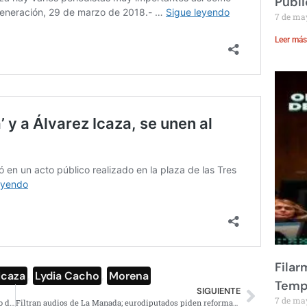
Públi
7 de ma
Leer más
Filar
Icaza
,
Lydia Cacho
,
Morena
Temp
SIGUIENTE
7 de ma
La PGJCDMX acepta recomendación de la CDHDF por caso de Lesvy Berlín
Filtran audios de La Manada; eurodiputados piden reformas a código penal