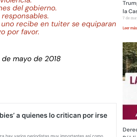
Trump
nes del gobierno.
la Ca
s responsables.
7 de ma
uno recibe en tuiter se equiparan
Leer más
o por favor.
 de mayo de 2018
Derec