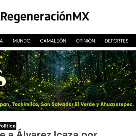
CA
MUNDO
CAMALEÓN
OPINIÓN
DEPORTES
RegeneraciónMX
Sitio de noticias libre e independiente
Política
 a Álvarez Icaza por