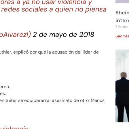
ores a ya no usar violencia y
redes sociales a quien no piensa
Shei
inte
7 de ma
ioAlvarezI)
2 de mayo de 2018
Leer más
thier, explicó por qué la acusación del líder de
erno.
es.
n tuiter se equiparan al asesinato de otro. Menos
 violencia.