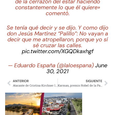
de la cerrazón del estar haciendo
constantemente lo que él quiere»
comentó.
Se tenía qué decir y se dijo. Y como dijo
don Jesús Martínez “Palillo”: No vayan a
decir que me atropellaron, porque yo sí
sé cruzar las calles.
pic.twitter.com/XGQDkaxhgf
— Eduardo España (@laloespana)
June
30, 2021
ANTERIOR
SIGUIENTE
Atacante de Cristina Kirchner ligado a esoterismo neonazi y brujería
Karman, premio Nobel de la Paz pide no olvidar Ayotzinapa