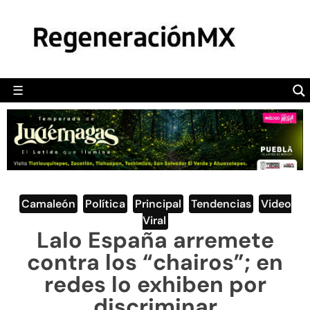
MÉXICO
POLÍTICA
MUNDO
☰
RegeneraciónMX
Sitio de noticias libre e independiente
CAMALEÓN
OPINIÓN
DEPORTES
ENGLISH SECTION
Camaleón
,
Política
,
Principal
,
Tendencias
,
Video
Viral
VIDEOS
Lalo España arremete
contra los “chairos”; en
redes lo exhiben por
discriminar