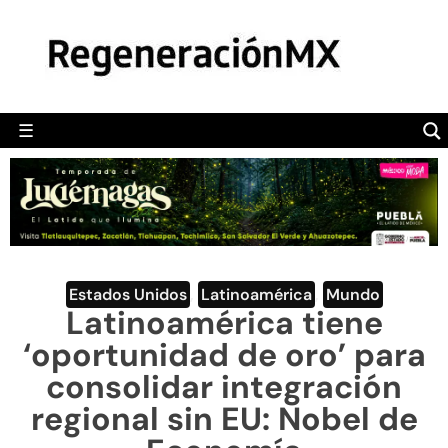
MÉXICO
POLÍTICA
MUNDO
☰
RegeneraciónMX
Sitio de noticias libre e independiente
CAMALEÓN
OPINIÓN
DEPORTES
ENGLISH SECTION
Estados Unidos
,
Latinoamérica
,
Mundo
Latinoamérica tiene
VIDEOS
‘oportunidad de oro’ para
consolidar integración
regional sin EU: Nobel de