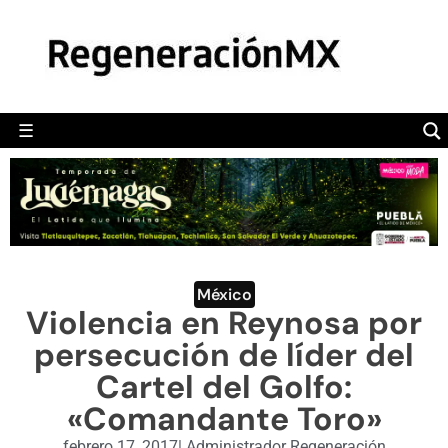
MÉXICO
POLÍTICA
MUNDO
☰
RegeneraciónMX
Sitio de noticias libre e independiente
CAMALEÓN
OPINIÓN
DEPORTES
ENGLISH SECTION
México
Violencia en Reynosa por
VIDEOS
persecución de líder del
Cartel del Golfo:
«Comandante Toro»
febrero 17, 2017
|
Administrador Regeneración