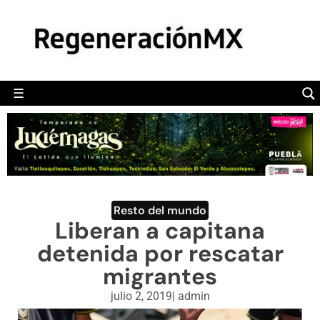
MÉXICO
POLÍTICA
MUNDO
☰
RegeneraciónMX
Sitio de noticias libre e independiente
CAMALEÓN
OPINIÓN
DEPORTES
ENGLISH SECTION
Resto del mundo
Liberan a capitana
VIDEOS
detenida por rescatar
migrantes
julio 2, 2019
|
admin