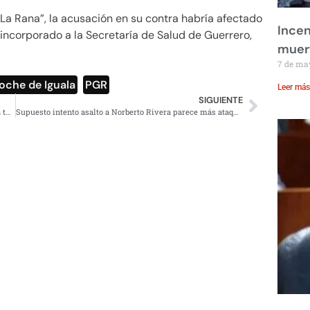
La Rana”, la acusación en su contra habría afectado
Incen
incorporado a la Secretaría de Salud de Guerrero,
muer
7 de ma
oche de Iguala
,
PGR
Leer más
SIGUIENTE
¿Quieres participar en la consulta sobre el NAICM? Ubica tu punto más cercano
Supuesto intento asalto a Norberto Rivera parece más ataque: Reforma