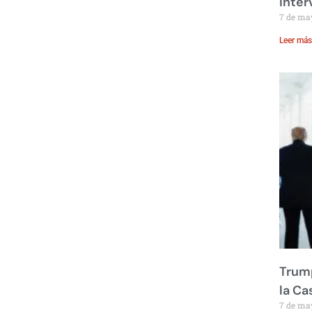
inte
7 de ma
Leer más
Trump
la Ca
7 de ma