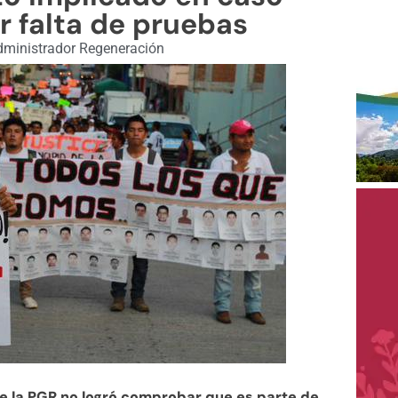
r falta de pruebas
ministrador Regeneración
ue la PGR no logró comprobar que es parte de