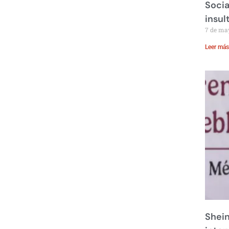
Socia
insul
7 de ma
Leer más
Shei