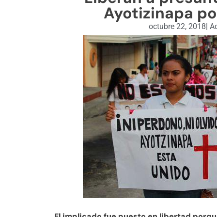
Ayotizinapa po
octubre 22, 2018
|
Ad
El implicado fue puesto en libertad porq