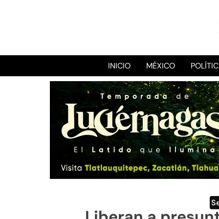
INICIO
MÉXICO
POLÍTI
S
Liberan a presun