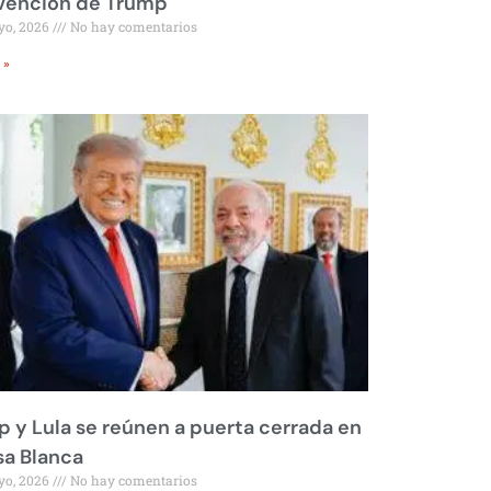
rvención de Trump
yo, 2026
No hay comentarios
 »
 y Lula se reúnen a puerta cerrada en
sa Blanca
yo, 2026
No hay comentarios