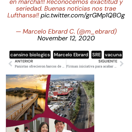
en marcha!!! Reconocemos exactitud y
seriedad. Buenas noticias nos trae
Lufthansa!!
pic.twitter.com/grGMp1QBOg
— Marcelo Ebrard C. (@m_ebrard)
November 12, 2020
cansino biologics
,
Marcelo Ebrard
,
SRE
,
vacuna
ANTERIOR
SIGUIENTE
Panistas ofrecieron barcos de Pemex para el tráfico de drogas a “El Mayo”: Anabel Hernández
Firman iniciativa para acabar con los abusos del outsourcing