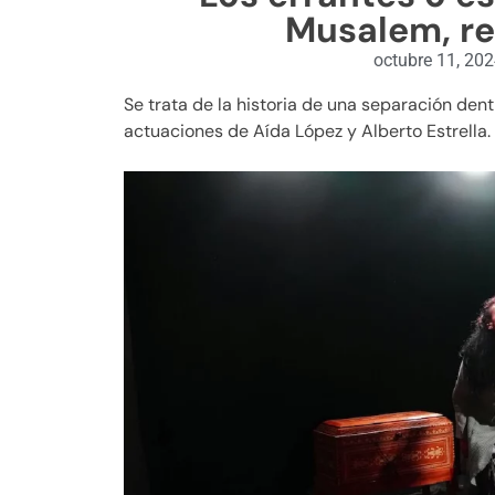
Musalem, re
octubre 11, 20
Se trata de la historia de una separación dentr
actuaciones de Aída López y Alberto Estrella.