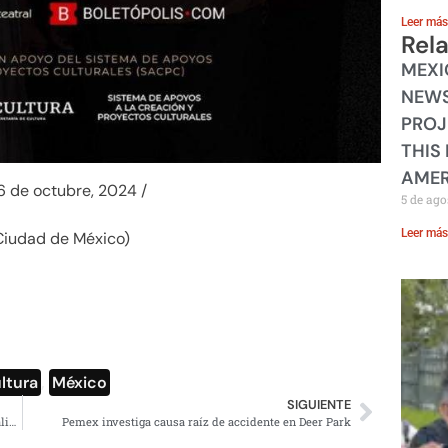
Leer más
Rel
MEXI
NEWS
PROJ
THIS
AMER
26 de octubre, 2024 /
5 de ago
Leer más
. Ciudad de México)
ltura
,
México
SIGUIENTE
Calica no fue expropiada, solo no puede extraer piedra caliza: Bárcena
Pemex investiga causa raíz de accidente en Deer Park