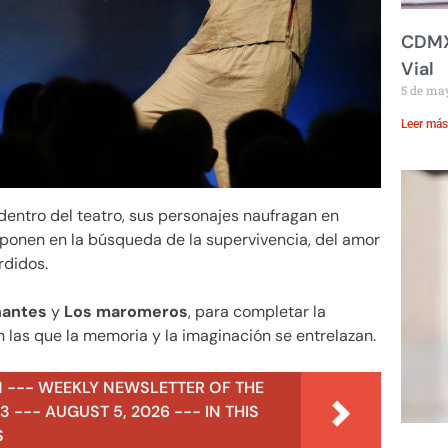
CDMX:
Vial
5 de ma
Leer más
dentro del teatro, sus personajes naufragan en
aponen en la búsqueda de la supervivencia, del amor
rdidos.
nantes
y
Los maromeros
, para completar la
en las que la memoria y la imaginación se entrelazan.
N --- WEEKLY NEWSLETTER OF THE
 --- AUGUST 5, 2026 --- IN THIS
S