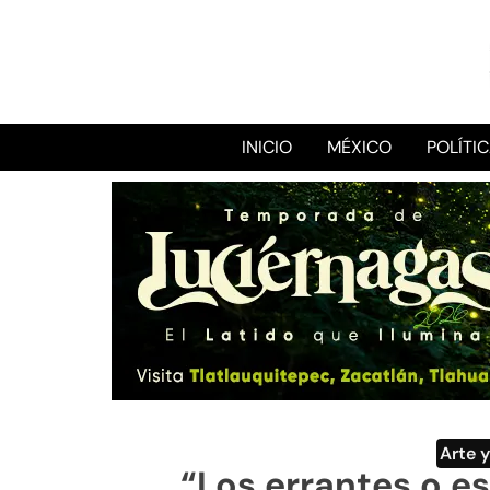
INICIO
MÉXICO
POLÍTI
Arte 
“Los errantes o e