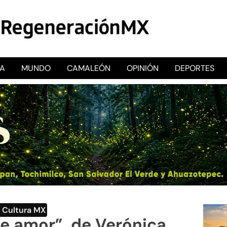
CA
MUNDO
CAMALEÓN
OPINIÓN
DEPORTES
RegeneraciónMX
Sitio de noticias libre e independiente
y Cultura MX
se amor”, de Verónica