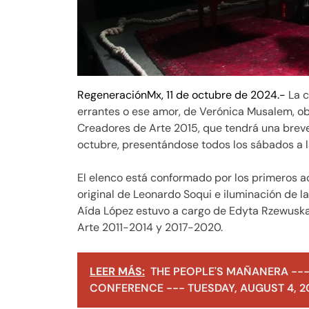
RegeneraciónMx, 11 de octubre de 2024.-
La c
errantes o ese amor, de Verónica Musalem, ob
Creadores de Arte 2015, que tendrá una breve 
octubre, presentándose todos los sábados a l
El elenco está conformado por los primeros ac
original de Leonardo Soqui e iluminación de l
Aída López estuvo a cargo de Edyta Rzewusk
Arte 2011-2014 y 2017-2020.
LEER MÁS:
THE PEOPLE'S MAÑANERA ---
CONFERENCE --- TUESDAY, AUGUST 4, 2