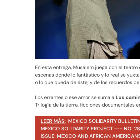
En esta entrega, Musalem juega con el teatro 
escenas donde lo fantástico y lo real se yuxt
o lo que queda de éste, y de los recuerdos pe
Los errantes o ese amor se suma a
Los cami
Trilogía de la tierra, ficciones documentales 
LEER MÁS:
MEXICO SOLIDARITY BULLETI
MEXICO SOLIDARITY PROJECT --- NO. 283
ISSUE: MEXICO AND AFRICAN AMERICAN