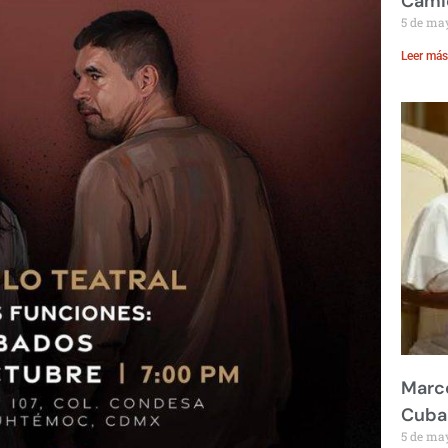
Cami
5 de ma
Leer más
Marco
Cuba
5 de ma