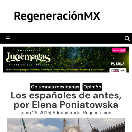
MÉXICO
POLÍTICA
MUNDO
☰
RegeneraciónMX
Sitio de noticias libre e independiente
CAMALEÓN
OPINIÓN
DEPORTES
ENGLISH SECTION
Columnas mexicanas
,
Opinión
Los españoles de antes,
VIDEOS
por Elena Poniatowska
junio 28, 2015
|
Administrador Regeneración