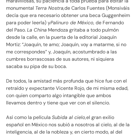
maravillosas, su paciencia a toda prueba para editar la
monumental
Terra Nostra,
de Carlos Fuentes (Monsiváis
decía que era necesario obtener una beca Guggenheim
para poder leerla) y
Palinuro de México,
de Fernando
del Paso.
La China
Mendoza gritaba a todo pulmón
desde la calle, en la puerta de la editorial Joaquín
Mortiz:
Joaquín, te amo; Joaquín, voy a matarme, si no
me correspondes
y, Joaquín, acostumbrado a las
cumbres borrascosas de sus autores, ni siquiera
sacaba su pipa de su boca.
De todos, la amistad más profunda que hice fue con el
retraído y expectante Vicente Rojo, de mi misma edad,
con quien comparto algo intangible que ambos
llevamos dentro y tiene que ver con el silencio.
Así como la película
Subida al cielo,
el gran exilio
español en México nos subió a nosotros al cielo, al de la
inteligencia, al de la nobleza y, en cierto modo, al del