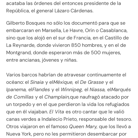
acataba las órdenes del entonces presidente de la
República, el general Lázaro Cárdenas.
Gilberto Bosques no sólo los documentó para que se
embarcaran en Marsella, Le Havre, Orín o Casablanca,
sino que los alojó en el sur de Francia, en el Castillo de
La Reynarde, donde vivieron 850 hombres, y en el de
Montgrand, donde esperaron más de 500 mujeres,
entre ancianas, jóvenes y niñas.
Varios barcos habrían de atravesar continuamente el
océano: el
Sinaia
y el
Méxique,
el
De Grasse
y el
Ipanema,
el
Flandes
y el
Winnipeg,
el
Niassa,
el
Marqués
de Comillas
y el
Champlain,
que naufragó atacado por
un torpedo y en el que perdieron la vida los refugiados
que en él viajaban.
El Vita
es otro cantar que le valió
canas verdes a Indalecio Prieto, responsable del tesoro.
Otros viajaron en el famoso
Queen Mary,
que los llevó a
Nueva York, pero no les permitieron desembarcar por