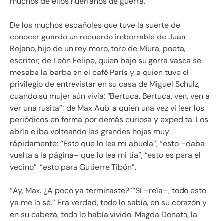
muchos de ellos huérfanos de guerra.
De los muchos españoles que tuve la suerte de
conocer guardo un recuerdo imborrable de Juan
Rejano, hijo de un rey moro, toro de Miura, poeta,
escritor; de León Felipe, quien bajo su gorra vasca se
mesaba la barba en el café París y a quien tuve el
privilegio de entrevistar en su casa de Miguel Schulz,
cuando su mujer aún vivía:
Bertuca, Bertuca, ven, ven a
ver una rusita
; de Max Aub, a quien una vez vi leer los
periódicos en forma por demás curiosa y expedita. Los
abría e iba volteando las grandes hojas muy
rápidamente:
Esto que lo lea mi abuela
, “esto –daba
vuelta a la página– que lo lea mi tía”,
esto es para el
vecino
,
esto para Gutierre Tibón
.
Ay, Max. ¿A poco ya terminaste?
“Sí –reía–, todo esto
ya me lo sé.” Era verdad, todo lo sabía, en su corazón y
en su cabeza, todo lo había vivido. Magda Donato, la