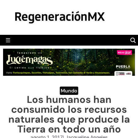
MÉXICO
POLÍTICA
MUNDO
☰
RegeneraciónMX
Sitio de noticias libre e independiente
CAMALEÓN
OPINIÓN
DEPORTES
ENGLISH SECTION
Mundo
Los humanos han
VIDEOS
consumido los recursos
naturales que produce la
Tierra en todo un año
agosto 1, 2017
|
Jacqueline Angeles